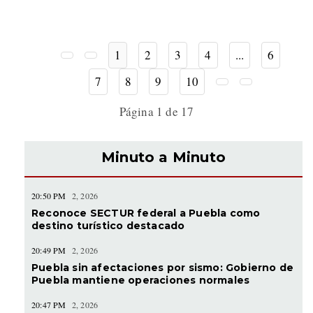
1
2
3
4
...
6
7
8
9
10
Página 1 de 17
Minuto a Minuto
20:50 PM
2, 2026
Reconoce SECTUR federal a Puebla como
destino turístico destacado
20:49 PM
2, 2026
Puebla sin afectaciones por sismo: Gobierno de
Puebla mantiene operaciones normales
20:47 PM
2, 2026