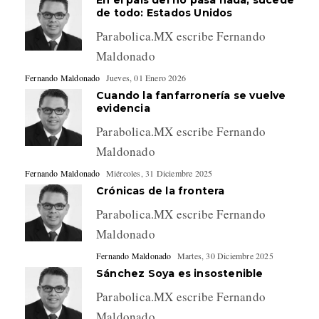
de todo: Estados Unidos
Parabolica.MX escribe Fernando
Maldonado
Fernando Maldonado
Jueves, 01 Enero 2026
Cuando la fanfarronería se vuelve
evidencia
Parabolica.MX escribe Fernando
Maldonado
Fernando Maldonado
Miércoles, 31 Diciembre 2025
Crónicas de la frontera
Parabolica.MX escribe Fernando
Maldonado
Fernando Maldonado
Martes, 30 Diciembre 2025
Sánchez Soya es insostenible
Parabolica.MX escribe Fernando
Maldonado