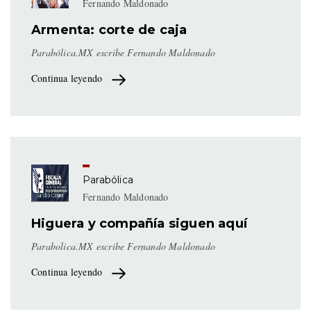
Fernando Maldonado
Armenta: corte de caja
Parabólica.MX escribe Fernando Maldonado
Continua leyendo
Parabólica
Fernando Maldonado
Higuera y compañía siguen aquí
Parabolica.MX escribe Fernando Maldonado
Continua leyendo