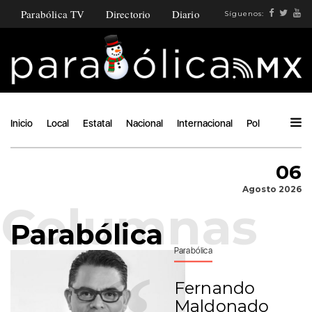
Parabólica TV
Directorio
Diario
Síguenos:
Inicio
Local
Estatal
Nacional
Internacional
Política
Ángu
06
Agosto 2026
Parabólica
Parabólica
Fernando
Maldonado