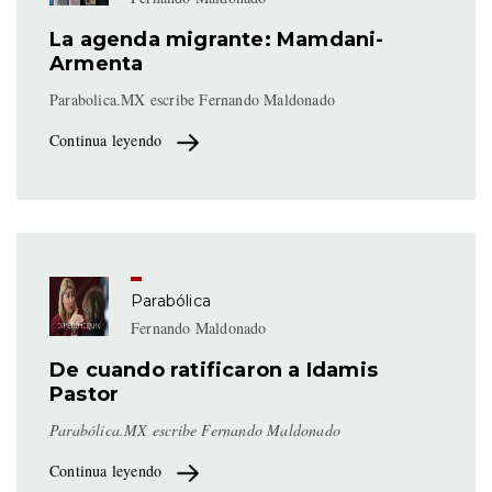
La agenda migrante: Mamdani-
Armenta
Parabolica.MX escribe Fernando Maldonado
Continua leyendo
Parabólica
Fernando Maldonado
De cuando ratificaron a Idamis
Pastor
Parabólica.MX escribe Fernando Maldonado
Continua leyendo