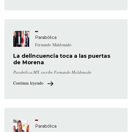
Parabólica
Fernando Maldonado
La delincuencia toca a las puertas
de Morena
Parabólica.MX escribe Fernando Maldonado
Continua leyendo
Parabólica