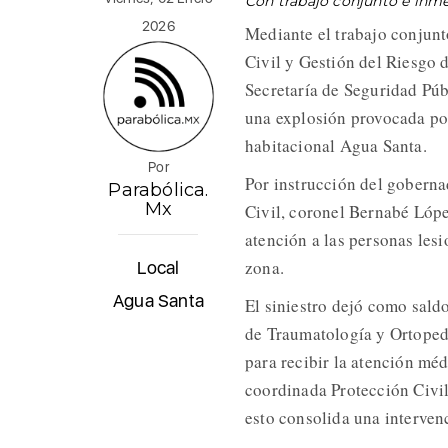
Con trabajo conjunto e inm
2026
Mediante el trabajo conjunt
Civil y Gestión del Riesgo d
Secretaría de Seguridad Púb
una explosión provocada por
habitacional Agua Santa.
Por
Por instrucción del gobern
Parabólica.
Mx
Civil, coronel Bernabé López
atención a las personas lesi
zona.
Local
Agua Santa
El siniestro dejó como saldo
de Traumatología y Ortopedi
para recibir la atención méd
coordinada Protección Civi
esto consolida una interven