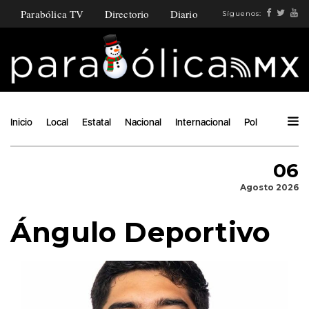
Parabólica TV
Directorio
Diario
Síguenos:
Inicio
Local
Estatal
Nacional
Internacional
Política
Ángu
06
Agosto 2026
Ángulo Deportivo