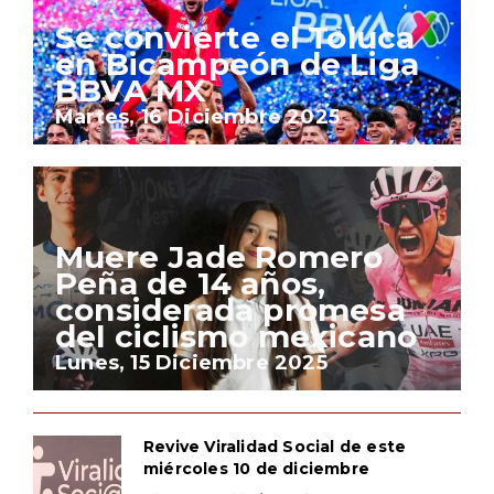
Se convierte el Toluca
en Bicampeón de Liga
BBVA MX
Martes, 16 Diciembre 2025
Muere Jade Romero
Peña de 14 años,
considerada promesa
del ciclismo mexicano
Lunes, 15 Diciembre 2025
Revive Viralidad Social de este
miércoles 10 de diciembre