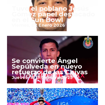
Tuvo el poblano Jesús
Gómez papel destacado
en el Sun Bowl
Viernes, 02 Enero 2026
Se convierte Ángel
Sepúlveda en nuevo
refuerzo de las Chivas
Jueves, 18 Diciembre 2025