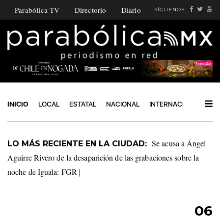
Parabólica TV
Directorio
Diario
SÍGUENOS:
INICIO
LOCAL
ESTATAL
NACIONAL
INTERNACIONAL
PO
Cierra Grace
LO MÁS RECIENTE EN LA CIUDAD:
Palomares su Casa de Gestión por actos de va
|
06
AGOSTO 2026