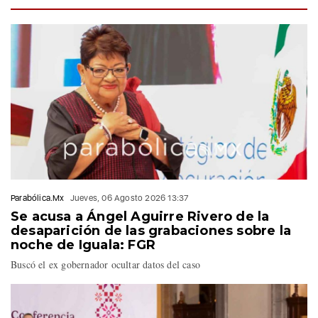
@ojedapepe
.
📺 Canal 16.1 de
@SICOMTVPue
#PorAmorAPuebla
https://t.co/q7Qq1EjCZ4
— Fernando Maldonado
Parabólica.Mx
Jueves, 06 Agosto 2026 13:37
(@FerMaldonadoMX)
Se acusa a Ángel Aguirre Rivero de la
July 30, 2026
desaparición de las grabaciones sobre la
noche de Iguala: FGR
Buscó el ex gobernador ocultar datos del caso