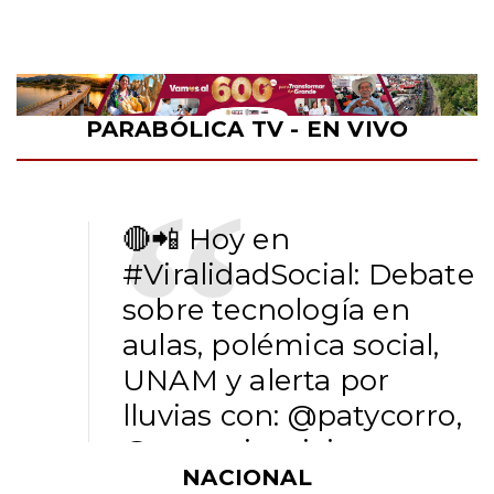
PARABÓLICA TV - EN VIVO
🔴📲 Hoy en
#ViralidadSocial
: Debate
sobre tecnología en
aulas, polémica social,
UNAM y alerta por
lluvias con:
@patycorro
,
@yazcurinoticias
,
NACIONAL
@FernandoMaldonadoMX
@alvado_Rmx_V y