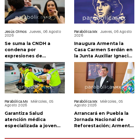
Jesús Olmos
Jueves, 06 Agosto
Parabólica.Mx
Jueves, 06 Agosto
2026
2026
Se suma la CNDH a
Inaugura Armenta la
condena por
Casa Carmen Serdán en
expresiones de
la Junta Auxiliar Ignacio
Palomares y Salvatori
Romero Vargas
Parabólica.Mx
Miércoles, 05
Parabólica.Mx
Miércoles, 05
Agosto 2026
Agosto 2026
Garantiza Salud
Arrancará en Puebla la
atención médica
Jornada Nacional de
especializada a joven
Reforestación; Armenta
repatriado de Estados
confirma visita de
Unidos
Sheinbaum