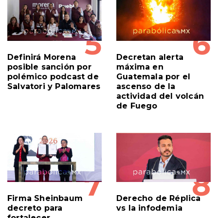
5
6
Definirá Morena
Decretan alerta
posible sanción por
máxima en
polémico podcast de
Guatemala por el
Salvatori y Palomares
ascenso de la
actividad del volcán
de Fuego
7
8
Firma Sheinbaum
Derecho de Réplica
decreto para
vs la infodemia
fortalecer
transparencia