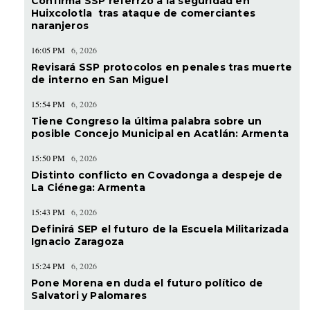
Confirma SSP referrzo a la seguridad en
Huixcolotla tras ataque de comerciantes
naranjeros
16:05 PM
6, 2026
Revisará SSP protocolos en penales tras muerte
de interno en San Miguel
15:54 PM
6, 2026
Tiene Congreso la última palabra sobre un
posible Concejo Municipal en Acatlán: Armenta
15:50 PM
6, 2026
Distinto conflicto en Covadonga a despeje de
La Ciénega: Armenta
15:43 PM
6, 2026
Definirá SEP el futuro de la Escuela Militarizada
Ignacio Zaragoza
15:24 PM
6, 2026
Pone Morena en duda el futuro político de
Salvatori y Palomares