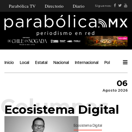
Parabólica TV
Directorio
Diario
Síguenos:
Inicio
Local
Estatal
Nacional
Internacional
Política
Ángu
06
Agosto 2026
Ecosistema Digital
Ecosistema Digital