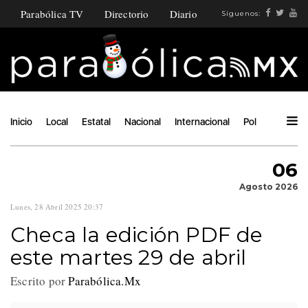
Parabólica TV
Directorio
Diario
Síguenos:
Inicio
Local
Estatal
Nacional
Internacional
Política
Ángu
06
Agosto 2026
Lunes, 28 Abril 2025 20:37
Checa la edición PDF de
este martes 29 de abril
Escrito por
Parabólica.Mx