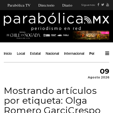
Parabólica TV
Directorio
Diario
Síguenos:
Inicio
Local
Estatal
Nacional
Internacional
Política
Áng
09
Agosto 2026
Mostrando artículos
por etiqueta: Olga
Romero GarciCrespo