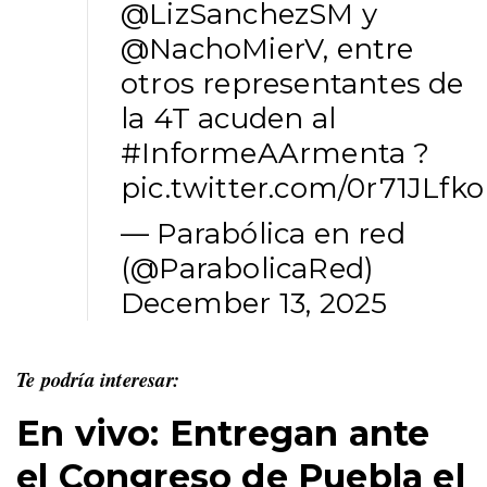
@LizSanchezSM
y
@NachoMierV
, entre
otros representantes de
la 4T acuden al
#InformeAArmenta
?
pic.twitter.com/0r71JLfk
— Parabólica en red
(@ParabolicaRed)
December 13, 2025
Te podría interesar:
En vivo: Entregan ante
el Congreso de Puebla el