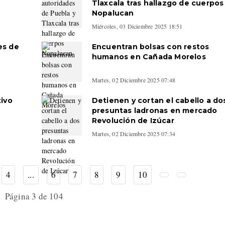
Tlaxcala tras hallazgo de cuerpos
Nopalucan
Miércoles, 03 Diciembre 2025 18:51
es de
Encuentran bolsas con restos
humanos en Cañada Morelos
Martes, 02 Diciembre 2025 07:48
tivo
Detienen y cortan el cabello a do
presuntas ladronas en mercado
Revolución de Izúcar
Martes, 02 Diciembre 2025 07:34
4
...
6
7
8
9
10
Página 3 de 104