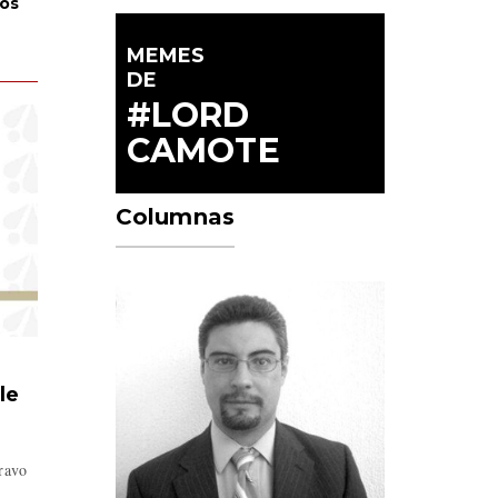
nos
MEMES
DE
#LORD
CAMOTE
Columnas
le
Bravo