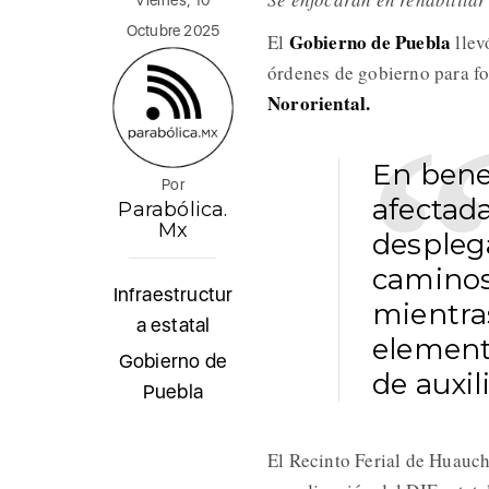
Viernes, 10
Octubre 2025
Gobierno de Puebla
El
llev
órdenes de gobierno para for
Nororiental.
En bene
Por
afectada
Parabólica.
Mx
despleg
caminos
Infraestructur
mientra
a estatal
elemento
Gobierno de
de auxili
Puebla
El Recinto Ferial de Huauc