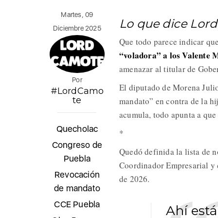
Martes, 09
Lo que dice Lor
Diciembre 2025
Que todo parece indicar qu
“voladora” a los Valente 
amenazar al titular de Gobe
Por
El diputado de Morena Julio
#LordCamo
te
mandato” en contra de la hi
acumula, todo apunta a que e
Quecholac
*
Congreso de
Quedó definida la lista de 
Puebla
Coordinador Empresarial y 
Revocación
de 2026.
de mandato
CCE Puebla
Ahí est