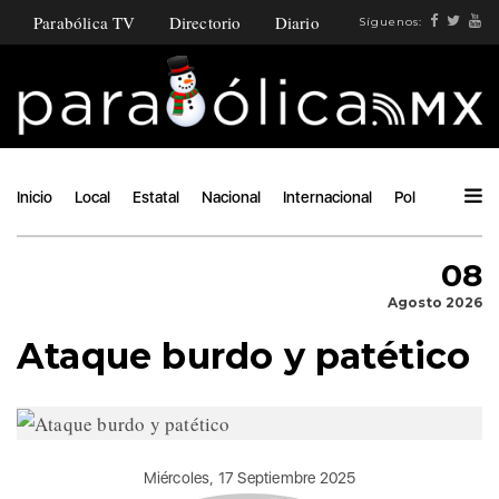
Parabólica TV
Directorio
Diario
Síguenos:
Inicio
Local
Estatal
Nacional
Internacional
Política
Ángu
08
Agosto 2026
Ataque burdo y patético
Miércoles, 17 Septiembre 2025