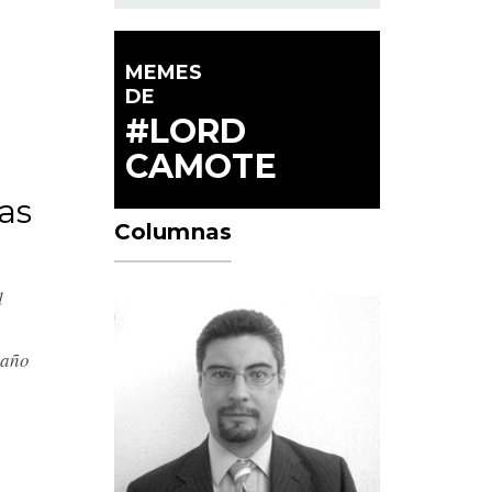
MEMES
DE
#LORD
CAMOTE
as
Columnas
l
n
daño