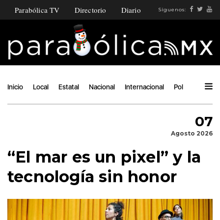
Parabólica TV
Directorio
Diario
Síguenos:
Inicio
Local
Estatal
Nacional
Internacional
Política
Ángu
07
Agosto 2026
“El mar es un pixel” y la
tecnología sin honor