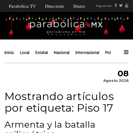
Parabólica TV
Directorio
Diario
Síguenos:
Inicio
Local
Estatal
Nacional
Internacional
Política
Ángu
08
Agosto 2026
Mostrando artículos
por etiqueta: Piso 17
Armenta y la batalla