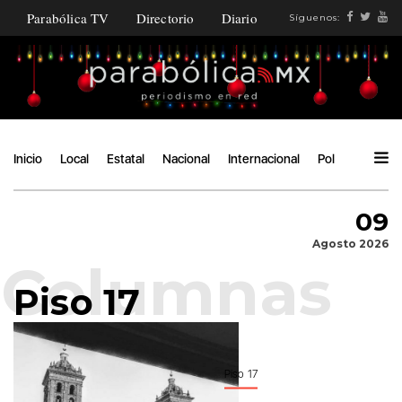
Parabólica TV
Directorio
Diario
Síguenos:
Inicio
Local
Estatal
Nacional
Internacional
Política
Ángu
09
Agosto 2026
Piso 17
Piso 17