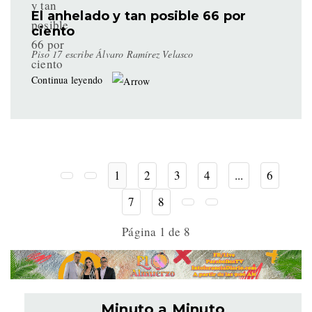
El anhelado y tan posible 66 por
ciento
Piso 17 escribe Álvaro Ramírez Velasco
Continua leyendo
1
2
3
4
...
6
7
8
Página 1 de 8
Minuto a Minuto