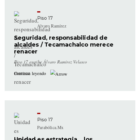
Piso 17
Alvaro Ramírez
Seguridad, responsabilidad de
alcaldes / Tecamachalco merece
renacer
Piso 17 escribe Álvaro Ramírez Velasco
Continua leyendo
Piso 17
Parabólica.Mx
Unidad es estrategia… los