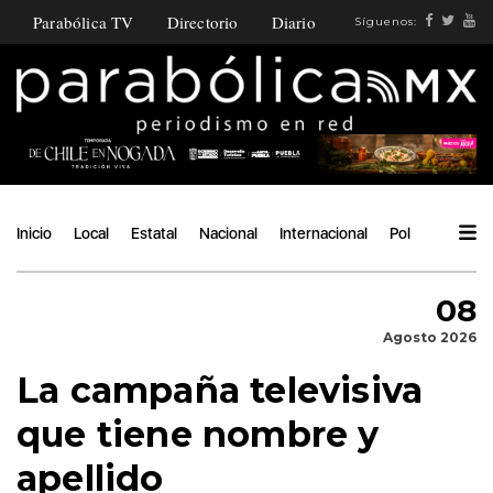
Parabólica TV
Directorio
Diario
Síguenos:
Inicio
Local
Estatal
Nacional
Internacional
Política
Ángu
08
Agosto 2026
La campaña televisiva
que tiene nombre y
apellido