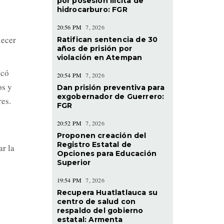
por posesión ilícita de
hidrocarburo: FGR
20:56 PM
7, 2026
lecer
Ratifican sentencia de 30
años de prisión por
violación en Atempan
acó
20:54 PM
7, 2026
os y
Dan prisión preventiva para
exgobernador de Guerrero:
res.
FGR
20:52 PM
7, 2026
Proponen creación del
Registro Estatal de
ar la
Opciones para Educación
Superior
19:54 PM
7, 2026
Recupera Huatlatlauca su
centro de salud con
respaldo del gobierno
estatal: Armenta