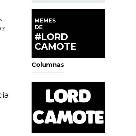
s
MEMES
DE
a y
#LORD
CAMOTE
Columnas
cía