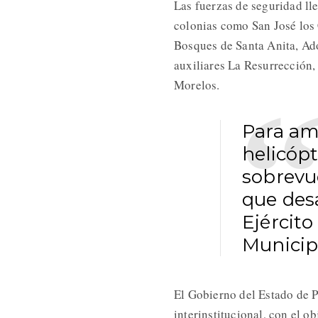
Las fuerzas de seguridad ll
colonias como San José los
Bosques de Santa Anita, Ad
auxiliares La Resurrección
Morelos.
Para amp
helicópt
sobrevue
que desa
Ejército
Municip
El Gobierno del Estado de P
interinstitucional, con el ob