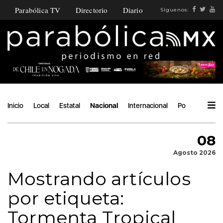
Parabólica TV
Directorio
Diario
Síguenos:
Inicio
Local
Estatal
Nacional
Internacional
Política
Áng
08
Agosto 2026
Mostrando artículos
por etiqueta:
Tormenta Tropical