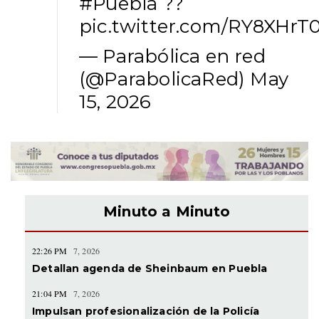
#Puebla
??
pic.twitter.com/RY8XHrT
— Parabólica en red
(@ParabolicaRed)
May
15, 2026
Minuto a Minuto
22:26 PM
7, 2026
Detallan agenda de Sheinbaum en Puebla
21:04 PM
7, 2026
Impulsan profesionalización de la Policía