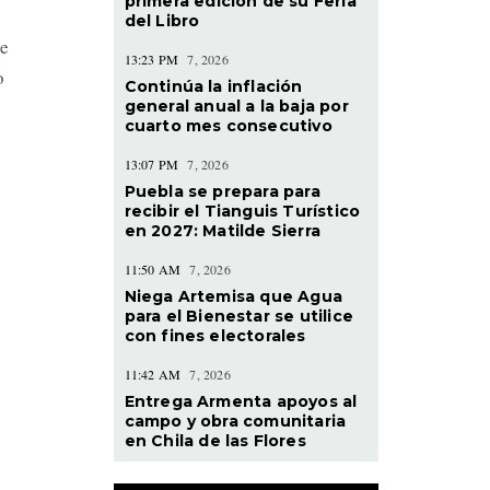
primera edición de su Feria
del Libro
se
13:23 PM
7, 2026
o
Continúa la inflación
general anual a la baja por
cuarto mes consecutivo
13:07 PM
7, 2026
Puebla se prepara para
recibir el Tianguis Turístico
en 2027: Matilde Sierra
11:50 AM
7, 2026
Niega Artemisa que Agua
para el Bienestar se utilice
con fines electorales
11:42 AM
7, 2026
Entrega Armenta apoyos al
campo y obra comunitaria
en Chila de las Flores
l