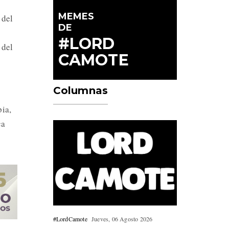
MEMES
 del
DE
#LORD
 del
CAMOTE
Columnas
ia,
ca
#LordCamote
Jueves, 06 Agosto 2026