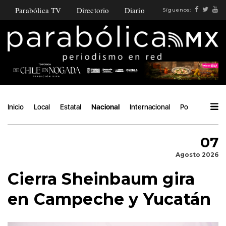
Parabólica TV
Directorio
Diario
Síguenos:
Inicio
Local
Estatal
Nacional
Internacional
Política
Áng
07
Agosto 2026
Cierra Sheinbaum gira
en Campeche y Yucatán