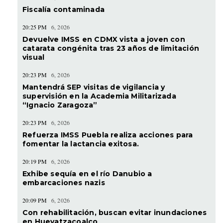
Fiscalía contaminada
20:25 PM
6, 2026
Devuelve IMSS en CDMX vista a joven con
catarata congénita tras 23 años de limitación
visual
20:23 PM
6, 2026
Mantendrá SEP visitas de vigilancia y
supervisión en la Academia Militarizada
“Ignacio Zaragoza”
20:23 PM
6, 2026
Refuerza IMSS Puebla realiza acciones para
fomentar la lactancia exitosa.
20:19 PM
6, 2026
Exhibe sequía en el río Danubio a
embarcaciones nazis
20:09 PM
6, 2026
Con rehabilitación, buscan evitar inundaciones
en Hueyatzacoalco