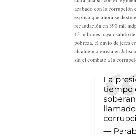
clara, acabar con el régime
acabado con la corrupción 
explica que ahora se destine
recaudación en 390 mil mdp 
13 millones hayan salido de
pobreza, el envío de jefes 
alcalde morenista en Jalisc
sin el combate a la corrupci
La pres
tiempo d
soberaní
llamad
corrupc
— Parab