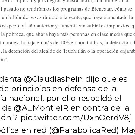
n de corrupción y privilegios y hasta ahora, sino hubiéramos
el pasado no tendríamos los programas de Bienestar, cómo se
 un billón de pesos directo a la gente, que haya aumentado la
respecto al año anterior y aumenta sin subir los impuestos, 
 la pobreza, que ahora haya más personas en clase media que 
criminales, la baja en más de 40% en homicidios, la detención 
o, la detención del alcalde de Teuchitlán o la operación enjam
ón”.
identa
@Claudiashein
dijo que es
e principios en defensa de la
a nacional, por ello respaldó el
o de
@A_MontielR
en contra de la
ión ?
pic.twitter.com/UxhOerdV8j
ólica en red (@ParabolicaRed)
Ma