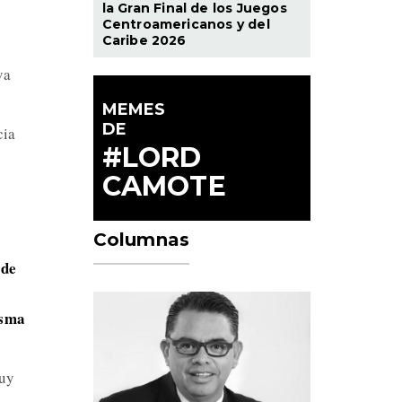
la Gran Final de los Juegos
Centroamericanos y del
Caribe 2026
va
MEMES
DE
cia
#LORD
CAMOTE
y
Columnas
 de
isma
muy