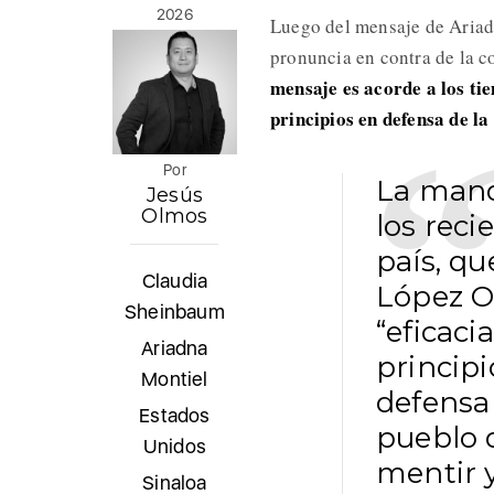
2026
Luego del mensaje de Ariad
pronuncia en contra de la c
mensaje es acorde a los ti
principios en defensa de la
Por
La mand
Jesús
Olmos
los rec
país, q
Claudia
López Ob
Sheinbaum
“eficaci
Ariadna
principi
Montiel
defensa 
Estados
pueblo 
Unidos
mentir y
Sinaloa