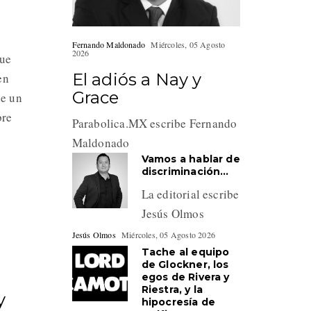
Fernando Maldonado
Miércoles, 05 Agosto
2026
que
El adiós a Nay y
en
Grace
de un
bre
Parabolica.MX escribe Fernando
Maldonado
Vamos a hablar de
discriminación…
La editorial escribe
Jesús Olmos
Jesús Olmos
Miércoles, 05 Agosto 2026
Tache al equipo
de Glockner, los
egos de Rivera y
Riestra, y la
y
hipocresía de