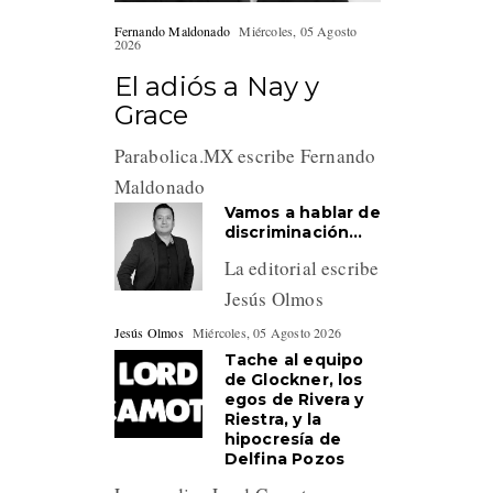
Fernando Maldonado
Miércoles, 05 Agosto
2026
El adiós a Nay y
Grace
Parabolica.MX escribe Fernando
Maldonado
Vamos a hablar de
discriminación…
La editorial escribe
Jesús Olmos
Jesús Olmos
Miércoles, 05 Agosto 2026
Tache al equipo
de Glockner, los
egos de Rivera y
Riestra, y la
hipocresía de
Delfina Pozos