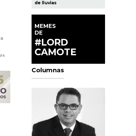
de lluvias
MEMES
DE
en
#LORD
CAMOTE
nos
Columnas