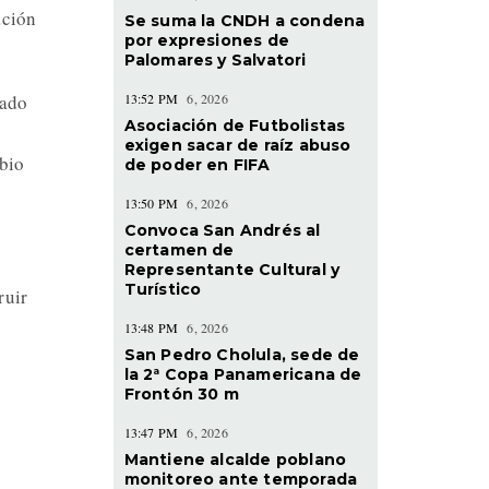
ación
Se suma la CNDH a condena
por expresiones de
Palomares y Salvatori
13:52 PM
6, 2026
vado
Asociación de Futbolistas
exigen sacar de raíz abuso
mbio
de poder en FIFA
13:50 PM
6, 2026
Convoca San Andrés al
certamen de
Representante Cultural y
Turístico
ruir
13:48 PM
6, 2026
San Pedro Cholula, sede de
la 2ª Copa Panamericana de
Frontón 30 m
13:47 PM
6, 2026
Mantiene alcalde poblano
monitoreo ante temporada