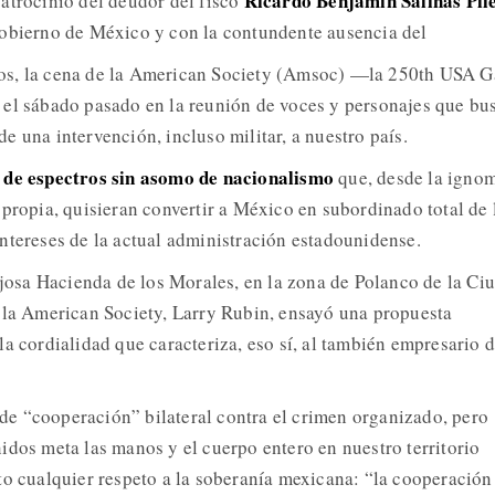
Ricardo Benjamín Salinas Pli
atrocinio del deudor del fisco
Gobierno de México y con la contundente ausencia del
s, la cena de la American Society (Amsoc) —la 250th USA G
 el sábado pasado en la reunión de voces y personajes que bu
 una intervención, incluso militar, a nuestro país.
 de espectros sin asomo de nacionalismo
que, desde la ignom
 propia, quisieran convertir a México en subordinado total de 
ntereses de la actual administración estadounidense.
lujosa Hacienda de los Morales, en la zona de Polanco de la Ci
 la American Society, Larry Rubin, ensayó una propuesta
a cordialidad que caracteriza, eso sí, al también empresario 
e “cooperación” bilateral contra el crimen organizado, pero
idos meta las manos y el cuerpo entero en nuestro territorio
to cualquier respeto a la soberanía mexicana: “la cooperación