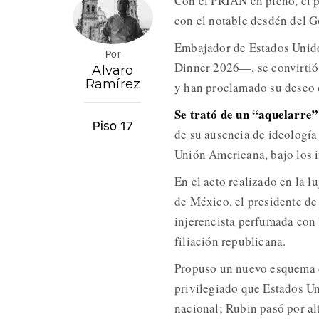
Con el PRIAN en pleno, el p
con el notable desdén del 
Embajador de Estados Unido
Por
Dinner 2026—, se convirtió
Alvaro
Ramírez
y han proclamado su deseo de
Se trató de un “aquelarre”
Piso 17
de su ausencia de ideología
Unión Americana, bajo los i
En el acto realizado en la 
de México, el presidente de
injerencista perfumada con l
filiación republicana.
Propuso un nuevo esquema d
privilegiado que Estados Un
nacional; Rubin pasó por al