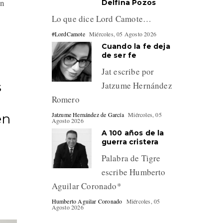
án
Delfina Pozos
Lo que dice Lord Camote…
#LordCamote
Miércoles, 05 Agosto 2026
Cuando la fe deja
de ser fe
Jat escribe por
s
Jatzume Hernández
Romero
Jatzume Hernández de García
Miércoles, 05
en
Agosto 2026
A 100 años de la
guerra cristera
Palabra de Tigre
escribe Humberto
Aguilar Coronado*
Humberto Aguilar Coronado
Miércoles, 05
Agosto 2026