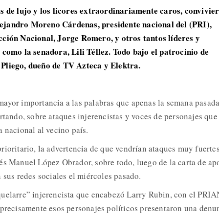
s de lujo y los licores extraordinariamente caros, convivie
ejandro Moreno Cárdenas, presidente nacional del (PRI),
cción Nacional, Jorge Romero, y otros tantos líderes y
 como la senadora, Lili Téllez. Todo bajo el patrocinio de
Pliego, dueño de TV Azteca y Elektra.
mayor importancia a las palabras que apenas la semana pasad
ertando, sobre ataques injerencistas y voces de personajes que
 nacional al vecino país.
rioritario, la advertencia de que vendrían ataques muy fuerte
és Manuel López Obrador, sobre todo, luego de la carta de ap
 sus redes sociales el miércoles pasado.
quelarre” injerencista que encabezó Larry Rubin, con el PRIA
 precisamente esos personajes políticos presentaron una denu