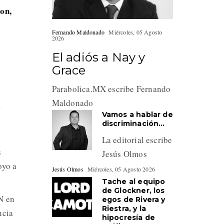
ron,
Fernando Maldonado
Miércoles, 05 Agosto
2026
El adiós a Nay y
Grace
Parabolica.MX escribe Fernando
Maldonado
a
Vamos a hablar de
discriminación…
La editorial escribe
s
Jesús Olmos
oyo a
Jesús Olmos
Miércoles, 05 Agosto 2026
Tache al equipo
de Glockner, los
N en
egos de Rivera y
Riestra, y la
ncia
hipocresía de