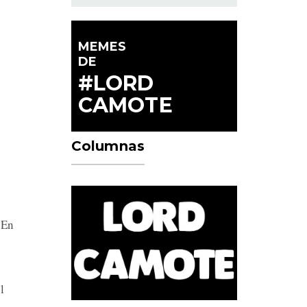
MEMES
DE
#LORD
CAMOTE
Columnas
 En
l