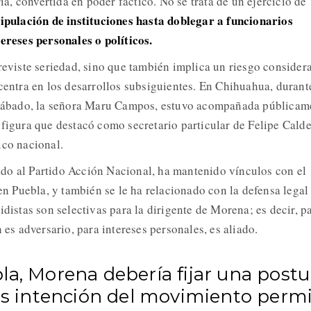
ria, convertida en poder fáctico. No se trata de un ejercicio de
pulación de instituciones hasta doblegar a funcionarios
tereses personales o políticos.
reviste seriedad, sino que también implica un riesgo considera
centra en los desarrollos subsiguientes. En Chihuahua, durant
l sábado, la señora Maru Campos, estuvo acompañada públicam
 figura que destacó como secretario particular de Felipe Cald
ico nacional.
do al Partido Acción Nacional, ha mantenido vínculos con el
Puebla, y también se le ha relacionado con la defensa legal
idistas son selectivas para la dirigente de Morena; es decir, p
h es adversario, para intereses personales, es aliado.
la, Morena debería fijar una postu
Es intención del movimiento permi