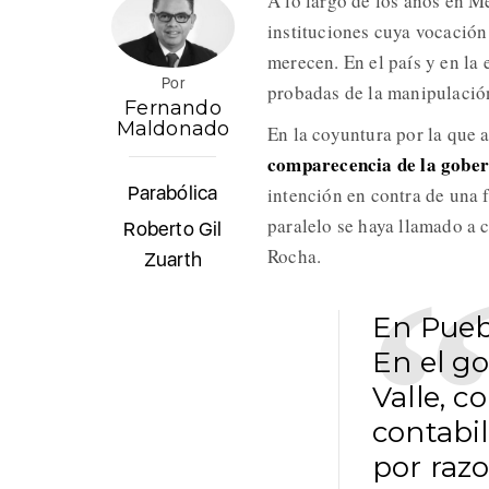
A lo largo de los años en M
instituciones cuya vocación 
merecen. En el país y en la
Por
probadas de la manipulación 
Fernando
Maldonado
En la coyuntura por la que a
comparecencia de la gobe
Parabólica
intención en contra de una 
paralelo se haya llamado a 
Roberto Gil
Rocha.
Zuarth
En Pueb
En el g
Valle, c
contabil
por raz