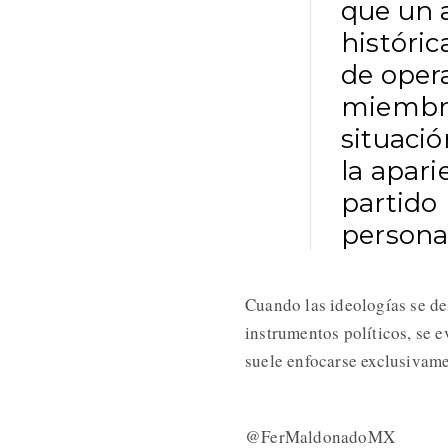
que un 
históri
de opera
miembro
situació
la apari
partido
persona
Cuando las ideologías se de
instrumentos políticos, se e
suele enfocarse exclusivame
@FerMaldonadoMX