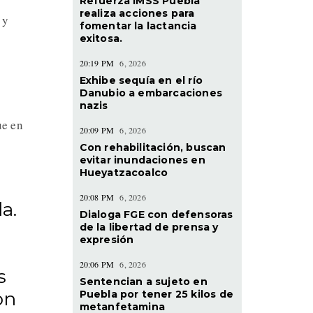
Refuerza IMSS Puebla
realiza acciones para
 y
fomentar la lactancia
exitosa.
20:19 PM
6, 2026
Exhibe sequía en el río
Danubio a embarcaciones
nazis
ue en
20:09 PM
6, 2026
Con rehabilitación, buscan
evitar inundaciones en
Hueyatzacoalco
20:08 PM
6, 2026
a.
Dialoga FGE con defensoras
de la libertad de prensa y
expresión
20:06 PM
6, 2026
s
Sentencian a sujeto en
Puebla por tener 25 kilos de
on
metanfetamina