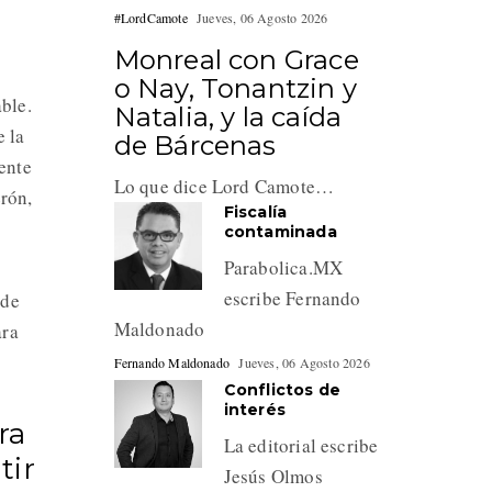
#LordCamote
Jueves, 06 Agosto 2026
Monreal con Grace
o Nay, Tonantzin y
ble.
Natalia, y la caída
e la
de Bárcenas
ente
Lo que dice Lord Camote…
erón,
Fiscalía
contaminada
Parabolica.MX
escribe Fernando
 de
Maldonado
ara
Fernando Maldonado
Jueves, 06 Agosto 2026
Conflictos de
interés
ra
La editorial escribe
tir
Jesús Olmos