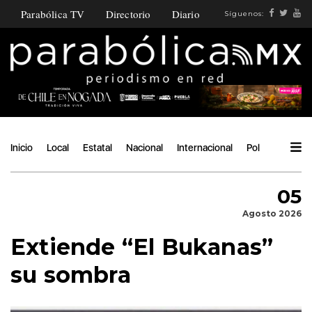
Parabólica TV
Directorio
Diario
Síguenos:
Inicio
Local
Estatal
Nacional
Internacional
Política
Ángu
05
Agosto 2026
Extiende “El Bukanas”
su sombra