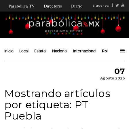
Parabólica TV
Directorio
Diario
Síguenos:
Inicio
Local
Estatal
Nacional
Internacional
Política
Áng
07
Agosto 2026
Mostrando artículos
por etiqueta: PT
Puebla