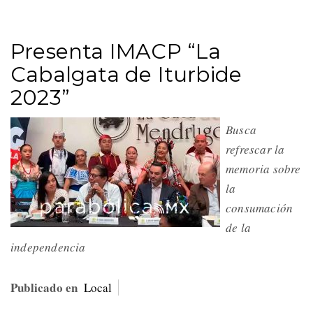
Presenta IMACP “La
Cabalgata de Iturbide
2023”
Busca
refrescar la
memoria sobre
la
consumación
de la
independencia
Publicado en
Local