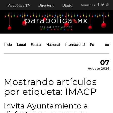
Parabólica TV
Directorio
Diario
Síguenos:
Inicio
Local
Estatal
Nacional
Internacional
Política
Áng
07
Agosto 2026
Mostrando artículos
por etiqueta: IMACP
Invita Ayuntamiento a