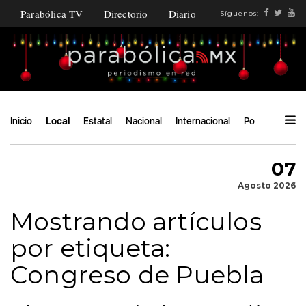
Parabólica TV
Directorio
Diario
Síguenos:
Inicio
Local
Estatal
Nacional
Internacional
Política
Áng
07
Agosto 2026
Mostrando artículos
por etiqueta:
Congreso de Puebla