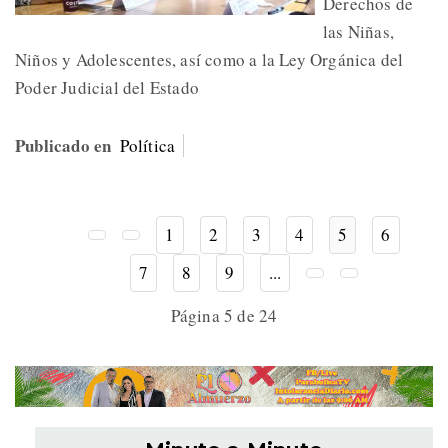
Derechos de
las Niñas,
Niños y Adolescentes, así como a la Ley Orgánica del
Poder Judicial del Estado
Publicado en
Política
1
2
3
4
5
6
7
8
9
...
Página 5 de 24