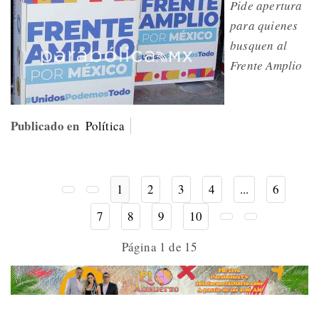
Pide apertura
para quienes
busquen al
Frente Amplio
Publicado en
Política
1
2
3
4
...
6
7
8
9
10
Página 1 de 15