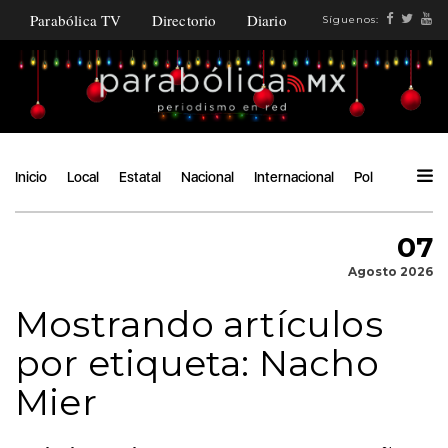
Parabólica TV
Directorio
Diario
Síguenos:
Inicio
Local
Estatal
Nacional
Internacional
Política
Ángu
07
Agosto 2026
Mostrando artículos
por etiqueta: Nacho
Mier