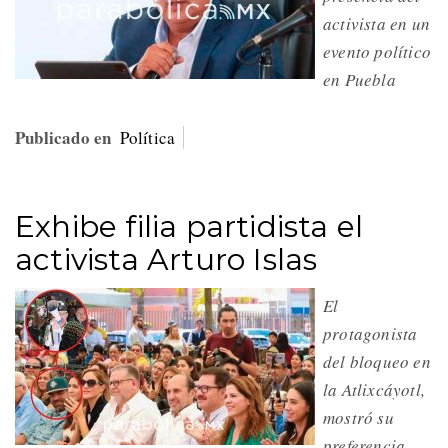
activista en un
evento político
en Puebla
Publicado en
Política
Exhibe filia partidista el
activista Arturo Islas
El
protagonista
del bloqueo en
la Atlixcáyotl,
mostró su
preferencia