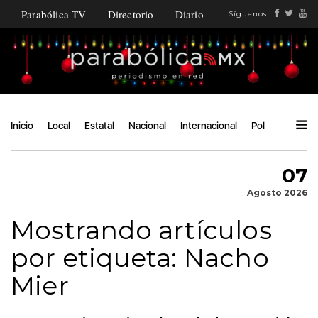
Parabólica TV
Directorio
Diario
Síguenos:
Inicio
Local
Estatal
Nacional
Internacional
Política
Ángu
07
Agosto 2026
Mostrando artículos
por etiqueta: Nacho
Mier