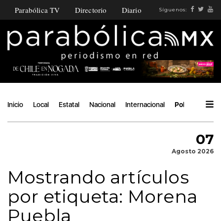
Parabólica TV
Directorio
Diario
Síguenos:
Inicio
Local
Estatal
Nacional
Internacional
Política
Áng
07
Agosto 2026
Mostrando artículos
por etiqueta: Morena
Puebla