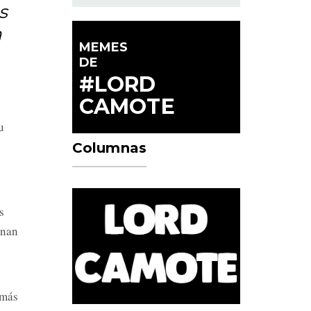
s
n
MEMES
DE
#LORD
CAMOTE
u
Columnas
s
inan
 más