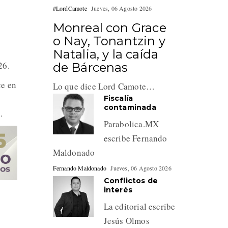
#LordCamote
Jueves, 06 Agosto 2026
Monreal con Grace
o Nay, Tonantzin y
Natalia, y la caída
26.
de Bárcenas
ce en
Lo que dice Lord Camote…
Fiscalía
contaminada
.
Parabolica.MX
escribe Fernando
Maldonado
Fernando Maldonado
Jueves, 06 Agosto 2026
Conflictos de
interés
La editorial escribe
Jesús Olmos