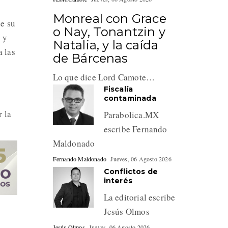
Monreal con Grace
e su
o Nay, Tonantzin y
 y
Natalia, y la caída
a las
de Bárcenas
Lo que dice Lord Camote…
Fiscalía
contaminada
 la
Parabolica.MX
escribe Fernando
Maldonado
Fernando Maldonado
Jueves, 06 Agosto 2026
Conflictos de
interés
La editorial escribe
Jesús Olmos
Jesús Olmos
Jueves, 06 Agosto 2026