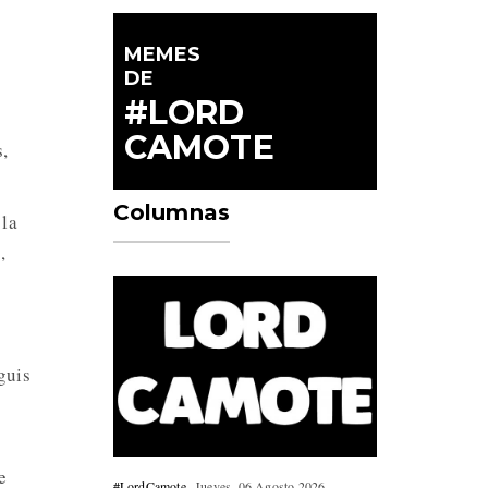
MEMES
DE
a
#LORD
CAMOTE
s,
Columnas
 la
,
guis
e
#LordCamote
Jueves, 06 Agosto 2026