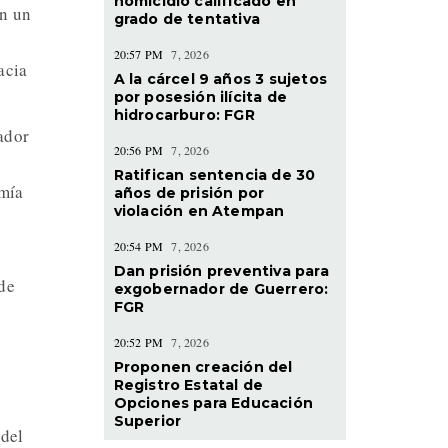
homicidio calificado en
en un
grado de tentativa
20:57 PM
7, 2026
acia
A la cárcel 9 años 3 sujetos
por posesión ilícita de
hidrocarburo: FGR
ador
20:56 PM
7, 2026
Ratifican sentencia de 30
omía
años de prisión por
violación en Atempan
20:54 PM
7, 2026
Dan prisión preventiva para
de
exgobernador de Guerrero:
FGR
20:52 PM
7, 2026
Proponen creación del
Registro Estatal de
Opciones para Educación
Superior
 del