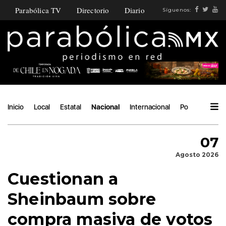
Parabólica TV
Directorio
Diario
Síguenos:
Inicio
Local
Estatal
Nacional
Internacional
Política
Áng
07
Agosto 2026
Cuestionan a
Sheinbaum sobre
compra masiva de votos