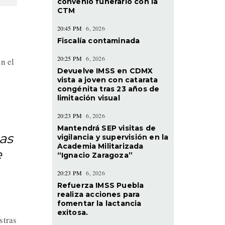
convenio funerario con la
CTM
20:45 PM
6, 2026
Fiscalía contaminada
20:25 PM
6, 2026
n el
Devuelve IMSS en CDMX
vista a joven con catarata
congénita tras 23 años de
limitación visual
20:23 PM
6, 2026
Mantendrá SEP visitas de
as
vigilancia y supervisión en la
Academia Militarizada
e
“Ignacio Zaragoza”
20:23 PM
6, 2026
Refuerza IMSS Puebla
realiza acciones para
fomentar la lactancia
exitosa.
stras