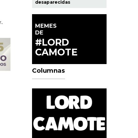
desaparecidas
e
z,
MEMES
DE
#LORD
CAMOTE
Columnas