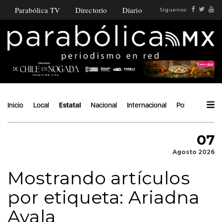
Parabólica TV
Directorio
Diario
Síguenos:
Inicio
Local
Estatal
Nacional
Internacional
Política
Ángu
07
Agosto 2026
Mostrando artículos
por etiqueta: Ariadna
Ayala