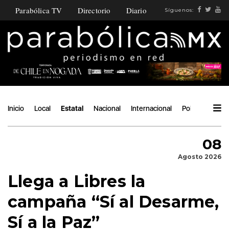
Parabólica TV
Directorio
Diario
Síguenos:
Inicio
Local
Estatal
Nacional
Internacional
Política
Ángu
08
Agosto 2026
Llega a Libres la
campaña “Sí al Desarme,
Sí a la Paz”