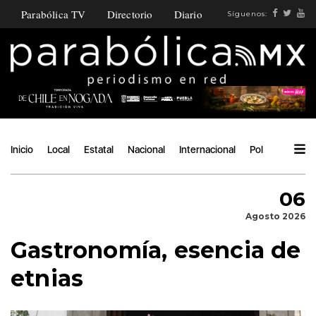
Parabólica TV
Directorio
Diario
Síguenos:
Inicio
Local
Estatal
Nacional
Internacional
Política
Ángu
06
Agosto 2026
Gastronomía, esencia de
etnias