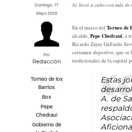
Se llevó a cabo con más de 
Domingo, 17
Mayo 2026
Torneo de 
En el marco del
Pepe Chedraui
alcalde,
, a 
Ricardo Zayas Gallardo llev
certamen deportivo, que se
Por
tradicionales de la capital 
Redacción
Estas j
Torneo de los
Barrios
desarrol
Box
A. de S
Pepe
respaldo
Chedraui
Asociac
Gobierno de
Aficion