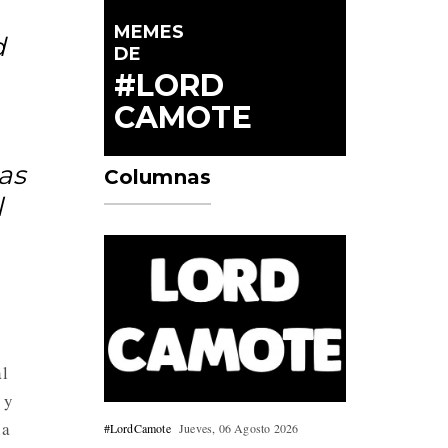
MEMES
d
DE
#LORD
CAMOTE
as
Columnas
l
al
 y
la
#LordCamote
Jueves, 06 Agosto 2026