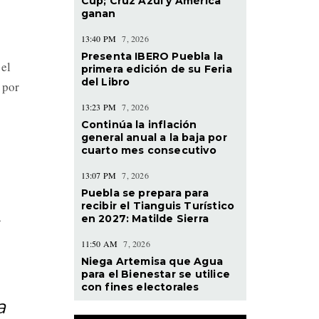
Cup; Cruz Azul y América
n
ganan
13:40 PM
7, 2026
Presenta IBERO Puebla la
el
primera edición de su Feria
del Libro
 por
13:23 PM
7, 2026
Continúa la inflación
general anual a la baja por
cuarto mes consecutivo
13:07 PM
7, 2026
Puebla se prepara para
recibir el Tianguis Turístico
.
en 2027: Matilde Sierra
11:50 AM
7, 2026
Niega Artemisa que Agua
para el Bienestar se utilice
con fines electorales
a