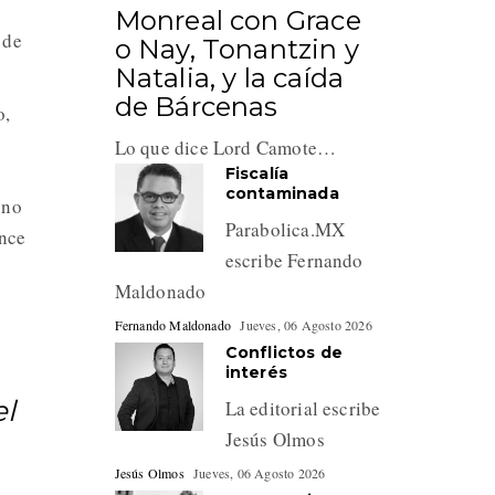
Monreal con Grace
 de
o Nay, Tonantzin y
Natalia, y la caída
de Bárcenas
o,
Lo que dice Lord Camote…
Fiscalía
contaminada
ino
Parabolica.MX
ance
escribe Fernando
Maldonado
Fernando Maldonado
Jueves, 06 Agosto 2026
Conflictos de
interés
el
La editorial escribe
Jesús Olmos
Jesús Olmos
Jueves, 06 Agosto 2026