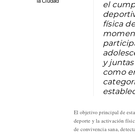
la Ciudad
el cump
deportiv
física d
momento
particip
adolesce
y juntas
como en 
categor
establec
El objetivo principal de est
deporte y la activación físi
de convivencia sana, detect