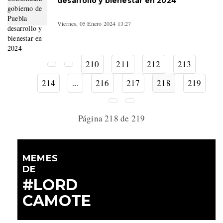
desarrollo y bienestar en 2024
Viernes, 05 Enero 2024 13:27
210
211
212
213
214
...
216
217
218
219
Página 218 de 219
MEMES
DE
#LORD
CAMOTE