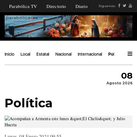
Parabólica TV
Directorio
Diario
Síguenos:
Inicio
Local
Estatal
Nacional
Internacional
Política
Áng
08
Agosto 2026
Política
Lunes, 08 Enero 2024 09:55