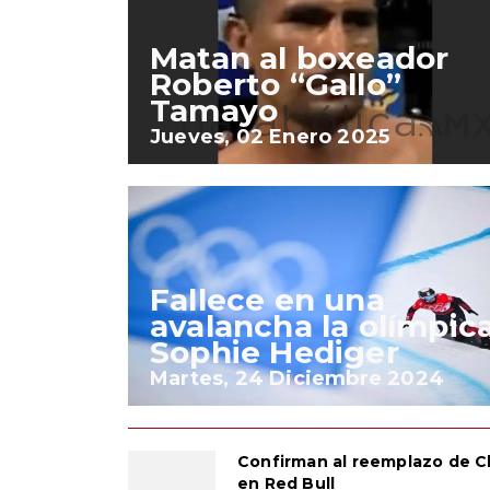
Matan al boxeador
Roberto “Gallo”
Tamayo
Jueves, 02 Enero 2025
Fallece en una
avalancha la olímpic
Sophie Hediger
Martes, 24 Diciembre 2024
Confirman al reemplazo de 
en Red Bull