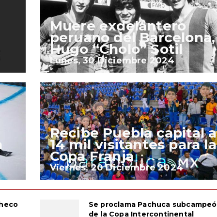
Muere exdelantero
peruano del Barcelona,
Hugo “Cholo” Sotil
Lunes, 30 Diciembre 2024
Recibe Puebla capital a
a
14 mil visitantes para la
Copa Franja
Viernes, 20 Diciembre 2024
Checo
Se proclama Pachuca subcampe
de la Copa Intercontinental