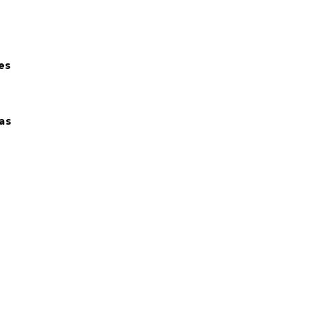
es
as