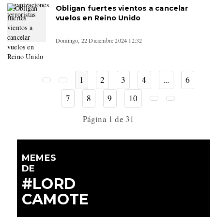
Obligan fuertes vientos a cancelar
vuelos en Reino Unido
Domingo, 22 Diciembre 2024 12:32
1
2
3
4
...
6
7
8
9
10
Página 1 de 31
MEMES
DE
#LORD
CAMOTE