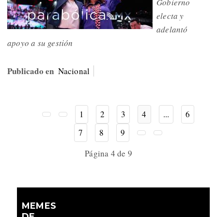
Gobierno
electa y
adelantó
apoyo a su gestión
Publicado en
Nacional
1
2
3
4
...
6
7
8
9
Página 4 de 9
MEMES
DE