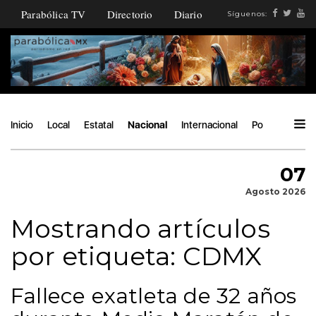
Parabólica TV
Directorio
Diario
Síguenos:
Inicio
Local
Estatal
Nacional
Internacional
Política
Áng
07
Agosto 2026
Mostrando artículos
por etiqueta: CDMX
Fallece exatleta de 32 años