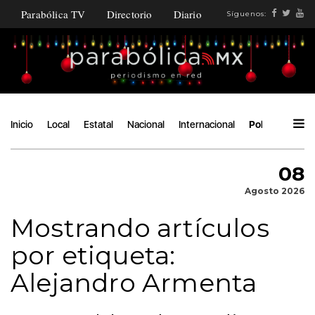
Parabólica TV
Directorio
Diario
Síguenos:
Inicio
Local
Estatal
Nacional
Internacional
Política
Áng
08
Agosto 2026
Mostrando artículos
por etiqueta:
Alejandro Armenta