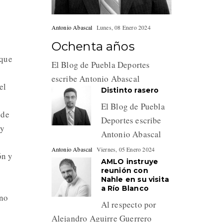
Antonio Abascal
Lunes, 08 Enero 2024
Ochenta años
rque
El Blog de Puebla Deportes
escribe Antonio Abascal
el
Distinto rasero
El Blog de Puebla
 de
Deportes escribe
 y
Antonio Abascal
Antonio Abascal
Viernes, 05 Enero 2024
ón y
AMLO instruye
reunión con
Nahle en su visita
a Río Blanco
ino
Al respecto por
Alejandro Aguirre Guerrero