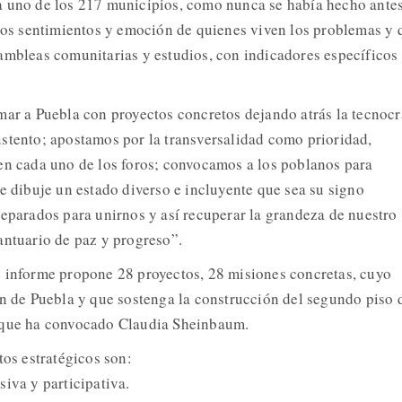
a uno de los 217 municipios, como nunca se había hecho antes
 los sentimientos y emoción de quienes viven los problemas y 
ambleas comunitarias y estudios, con indicadores específicos
mar a Puebla con proyectos concretos dejando atrás la tecnocr
stento; apostamos por la transversalidad como prioridad,
en cada uno de los foros; convocamos a los poblanos para
e dibuje un estado diverso e incluyente que sea su signo
reparados para unirnos y así recuperar la grandeza de nuestro
antuario de paz y progreso”.
 informe propone 28 proyectos, 28 misiones concretas, cuyo
ón de Puebla y que sostenga la construcción del segundo piso 
 que ha convocado Claudia Sheinbaum.
tos estratégicos son:
iva y participativa.