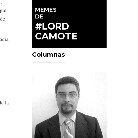
,
MEMES
que
DE
 de
#LORD
CAMOTE
acia
Columnas
de la