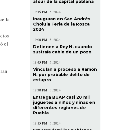
al sur de la capital poblana
19:15 PM
5, 2024
ce la
Inauguran en San Andrés
Cholula Feria de la Rosca
2024
ectos
19:00 PM
5, 2024
ó el
Detienen a Rey N. cuando
sustraía cable de un pozo
18:45 PM
5, 2024
Vinculan a proceso a Ramón
iran
N. por probable delito de
estupro
18:30 PM
5, 2024
Entrega BUAP casi 20 mil
juguetes a niños y niñas en
diferentes regiones de
Puebla
18:15 PM
5, 2024