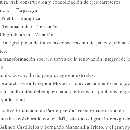
tura vial: construcción y consolidación de ejes carreteros.
ateno – Tlapacoya
a Puebla – Zaragoza.
 – Tecamachalco – Tehuacán.
a Chignahuapan – Zacatlán.
d integral plena de todas las cabeceras municipales y poblaci
tes.
 transformación social a través de la renovación integral de l
do.
ecida: desarrollo de parques agroindustriales.
 productivos en la región Mixteca – aprovechamiento del agav
a formalización del empleo para que todos los poblanos teng
y a la salud.
lectivo Ciudadano de Participación Transformadora y al de
nes han colaborado con el IMT, así como el gran liderazgo d
alindo Castillejos y Fernando Manzanilla Prieto, y el gran a