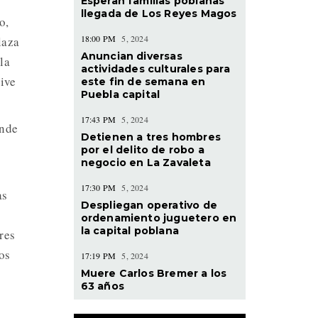
Esperan familias poblanas
llegada de Los Reyes Magos
o,
18:00 PM
5, 2024
laza
Anuncian diversas
la
actividades culturales para
vive
este fin de semana en
Puebla capital
17:43 PM
5, 2024
onde
Detienen a tres hombres
por el delito de robo a
negocio en La Zavaleta
17:30 PM
5, 2024
as
Despliegan operativo de
ordenamiento juguetero en
la capital poblana
res
os
17:19 PM
5, 2024
Muere Carlos Bremer a los
63 años