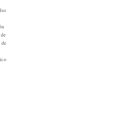
lso
ón
 de
a de
ico