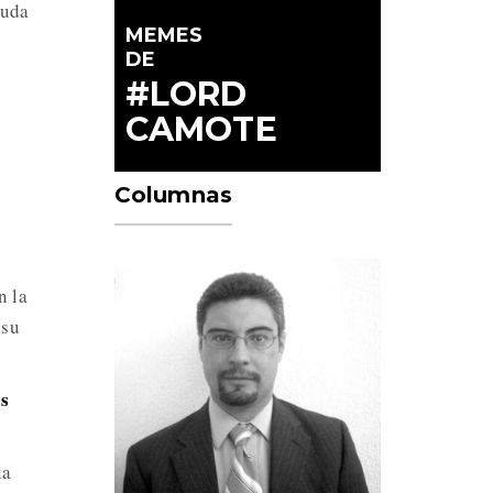
iuda
MEMES
DE
#LORD
CAMOTE
Columnas
n la
 su
es
la