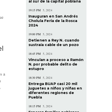
al sur de la capital poblana
19:15 PM
5, 2024
Inauguran en San Andrés
ue
Cholula Feria de la Rosca
2024
19:00 PM
5, 2024
Detienen a Rey N. cuando
sustraía cable de un pozo
el
18:45 PM
5, 2024
Vinculan a proceso a Ramón
N. por probable delito de
estupro
s a
18:30 PM
5, 2024
e
Entrega BUAP casi 20 mil
o
juguetes a niños y niñas en
diferentes regiones de
Puebla
18:15 PM
5, 2024