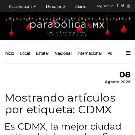
Parabólica TV
Directorio
Diario
Síguenos:
Inicio
Local
Estatal
Nacional
Internacional
Política
Áng
08
Agosto 2026
Mostrando artículos
por etiqueta: CDMX
Es CDMX, la mejor ciudad