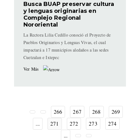
Busca BUAP preservar cultura
y lenguas originarias en
Complejo Regional
Nororiental
La Rectora Lilia Cedillo conoció el Proyecto de
Pueblos Originarios y Lenguas Vivas, el cual
impactará a 17 municipios aledaños a las sedes
Cuetzalan e Ixtepec
Ver Más
266
267
268
269
...
271
272
273
274
...